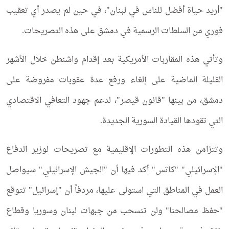
"أريد حياة أفضل للناس في لبنان"، في حين لم يصدر أي تعقيب
فوري من السلطات الرسمية في دمشق على هذه التصريحات.
وتأتي هذه المقاربات الأمريكية بعد إقدام واشنطن خلال الأشهر
القليلة الماضية على إلغاء ورفع عدة عقوبات مفروضة على
دمشق، من بينها "قانون قيصر"، لدعم جهود التعافي الاقتصادي
التي تقودها القيادة السورية الجديدة.
وتتزامن هذه التطورات الإقليمية مع تصريحات لوزير الدفاع
"الإسرائيلي" "كاتس" أكد فيها أن "الجيش الإسرائيلي" سيواصل
العمل في المناطق التي استولى عليها، مردفاً أن "إسرائيل" تتوقع
"حفظ مصالحنا" ولن تنسحب من جبهات لبنان وسوريا وقطاع