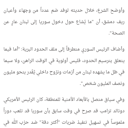
وأوضح الشرع، خلال حديثه لوفد ضم عدداً من وجهاء وأعيان
ريف دمشق، أن "ما يُشاع حول دخول سوريا إلى لبنان عارٍ عن
الصحة".
وأضاف الرئيس السوري متطرقاً إلى ملف الحدود البرية: "أما فيما
يتعلق بترسيم الحدود، فليس أولوية في الوقت الراهن، ولا سيما
في ظل ما يشهده لبنان من أزمات ونزوح داخلي يُقّدر بنحو مليون
ونصف المليون شخص".
وفي سياق متصل بالأبعاد الأمنية للمنطقة، كان الرئيس الأمريكي
دونالد ترامب قد صرح في وقت سابق بأن سوريا قد تلعب دوراً
ملموساً في تسهيل تنفيذ ضربات "أكثر دقة" ضد حزب الله في