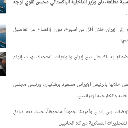
وماسية مطلعة، بأن وزير الداخلية الباكستاني محسن نقوي توجه
ي إلى إيران خلال أقل من أسبوع، دون الإفصاح عن تفاصيل
تها.
طلع به باكستان بين إيران والولايات المتحدة، بهدف إنهاء
في 16 مايو الجاري، والتقى خلالها بالرئيس الإيراني مسعود بزشكيان، ورئيس مجلس
خلية والخارجية الإيرانيين.
وضات بين إيران وأمريكا جموداً ملحوظاً، حيث يتم تبادل
لتحذيرات العسكرية من كلا الجانبين.