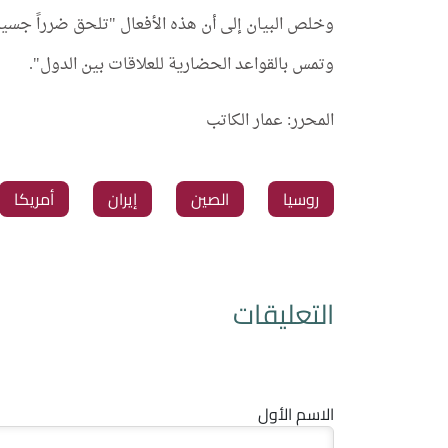
وخلص البيان إلى أن هذه الأفعال "تلحق ضرراً جسيماً
وتمس بالقواعد الحضارية للعلاقات بين الدول".
المحرر: عمار الكاتب
‏روسيا
‏الصين
‏إيران
‏أمريكا
التعليقات
الاسم الأول