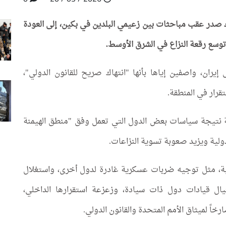
ك صدر عقب مباحثات بين زعيمي البلدين في بكين، إلى العودة
توسع رقعة النزاع في الشرق الأوسط.
 إيران، واصفين إياها بأنها "انتهاك صريح للقانون الدولي"،
رار في المنطقة.
لية نتيجة سياسات بعض الدول التي تعمل وفق "منطق الهيمنة
دولية ويزيد صعوبة تسوية النزاعات.
ة، مثل توجيه ضربات عسكرية غادرة لدول أخرى، واستغلال
ال قيادات دول ذات سيادة، وزعزعة استقرارها الداخلي،
اً لميثاق الأمم المتحدة والقانون الدولي.