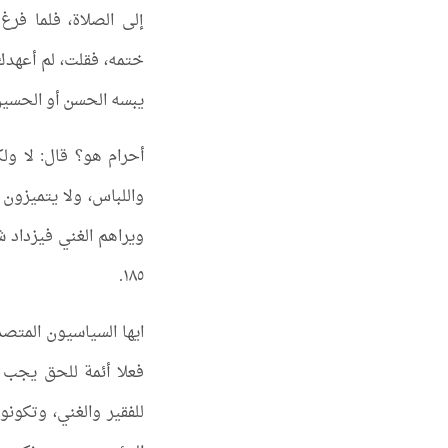
إلى الصلاة، فلما فر
ختمه، فقلت، لم أعهدك 
يبسه الحسن أو الحسين 
أحرام هو؟ قال: لا ول
واللباس، ولا يتميزون 
١٨٥.
فعلا أئمة للحق يجب ا
للفقير والغني، وتكونو