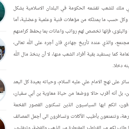
ي ملك للشعب تقسّمه الحكومة في البلدان الاسلامية بشكل
كل حسب ما يمتلكه من مؤهلات فنية وعلمية وعضلية، أما
ة والبلوى، فإنها تخصص لهم رواتب واعانات بما يحفظ كرامتهم
جتمع، والذي عنده تأريخ جهادي فان أجره على الله تعالى،
امة كما يستفيد بقية أفراد الشعب منها، لا أن يتخذ مال الله
نه دخلا.
ئر على نهج الامام علي عليه السلام، وحياته بعيدة كل البعد
ن، بل أنه أقرب حالا ووضعا من حياة معاوية بن أبي سفيان،
ون، انكم ايها السياسيون الذين تسكنون القصور الفخمة
ارهة، وتتمتعون بأطيب الأكلات وتسافرون الى أجمل المصائف
ا طاب لكم من القناطير المقنطرة من الذهب والفضة، وتتقلبون