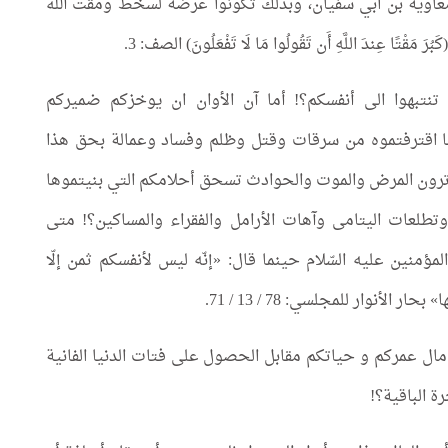
معاوية بن ابي سفيان، وبذلك تكونوا عرضة لسخط ومقت الله
َقْتًا عِندَ اللَّهِ أَن تَقُولُوا مَا لَا تَفْعَلُونَ) الصف: 3.
ن تنتبهوا الى أنفسكم؟! أما آن الأوان ان يوخزكم ضميركم
 اقترفتموه من سرقات وقتل وظلم وفساد وعمالة بحق هذا
ترون المرض والموت والحوادث تسحق أحلامكم التي بنيتموها
تطلعات اليتامى وآهات الأرامل والفقراء والمساكين؟! متى
مؤمنين عليه السّلام حينما قال: «إنّه ليس لأنفسكم ثمن إلّا
حار الأنوار للمجلسي: 78 / 13 / 71.
ال عمركم و حياتكم مقابل الحصول علی فتات الدنيا الفانية
رة الباقية؟!