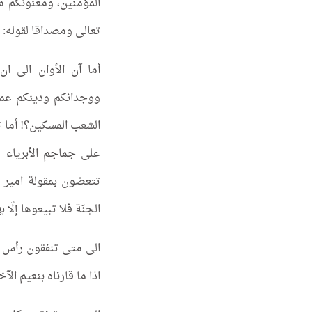
المؤمنين، ومعنونكم 
تعالى ومصداقا لقوله: (كَبُرَ م
أما آن الأوان الى ا
ووجدانكم ودينكم عما
الشعب المسكين؟! أما 
على جماجم الأبرياء و
تتعضون بمقولة امير ال
الجنّة فلا تبيعوها إلّا بها» ب
الى متى تنفقون رأس م
اذا ما قارناه بنعيم الآخ