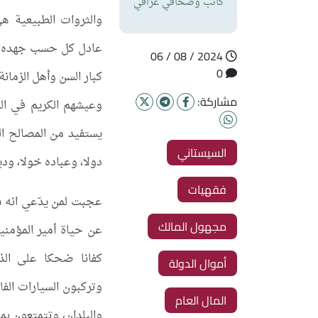
كاتب وصحافي عراقي
والثروات الطبيعية ه
عادل كل حسب جهده و
2024 / 08 / 06
0
كبار السن وأهل الزمان
مشاركة:
وعيشهم الكريم في الم
يستفيد من المصالح الع
السيستاني
دولا، وعباده خولا، ودي
فقهيات
عجبت لمن يدّعي انه سا
مجهول المالك
عن حياة أمير المؤمني
كفانا ضحكا على الذق
أموال الدولة
وتركبون السيارات الف
المال العام
والبلدان، وتتمتعون بم