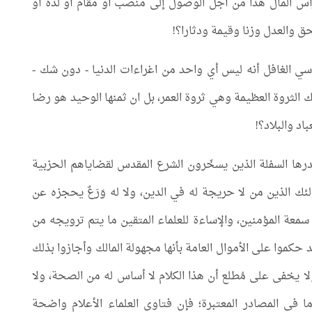
أس المال هذا من أجل الوصول إلی منصب أو مقام أو لذة أو
ق والعدل وزنا وقيمة ودثارا؟!
اسي الغافل أنه ليس أي واحد من اغراءات الدنيا - دون شك -
ك الثروة العظيمة وهي ثروة العمر، بل ان ثمنها الوحيد هو رضا
اد والبلاد؟!
رها السفلة الذين يسخّرون الشرع المقدس لقضاياهم الحزبية
ك الذين من لا حريجة له في الدين، ولا له وَرَعٌ يحجزه عن
معة المؤمنين، والإساءة للعلماء المتقين ما يتم ترويجه من
د حكموا على الأموال العامة بأنها مجهولة المالك وأجازوا بذلك
ا يخفى على مُطلع أن هذا الكلام لا أساس له من الصحة، ولا
 في المصادر المعتبرة؛ فإن فتاوى العلماء الأعلام واضحة