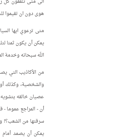
‏الى متى تنفقون كل ر
هوى دون ان تقيموا للح
‏متى ترعوي ايها السي
يمكن أن يكون ثمنا لتل
اللّه سبحانه وخدمة العب
من الأكاذيب التي يصد
والشخصية، وكذلك أولئ
عصيان خالقه بتشويه س
أن - المراجع عموما - ق
سرقتها من الشعب؟! ول
يمكن أن يصمد أمام ما