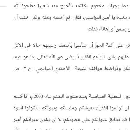
غ دعا بجراب مختوم بخاتمه فأخرج منه شعيرا مطحونا ثم
بخيلا يا أمير المؤمنين، فقال: لم أختمه بخلا، ولكن خفت أن
بسمن أو إهالة، فقلت:
كن على أئمة الحق أن يتأسوا بأضعف رعيتهم حالا في الاكل
عليهم بشئ، ليراهم الفقير فيرضى عن الله تعالى بما هو فيه،
ويراهم الغني فيزداد شكرا وتواضعا. مواقف الشيعة - الأحمدي الميانجي - ج ٣ - ص
ايها السياسيون المتصدون للعملية السياسية بعيد سقوط الصنم عام 2003م، اذا كنتم
ن تواسوا الفقراء بعيشكم وملبسكم وبيوتكم، لتكونوا أسوة
ا قد تطابق عنوانكم على معنونكم، لا ان يكون عنوانكم أمير