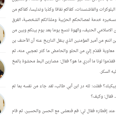
لبلوكرات والفاشنستات، كفاكم نفاقا وكذبا وتدليسا، كفاكم من
لتسخيره خدمة لمصالحكم الحزبية وملذاتكم الشخصية، الفرق
 الاسلامي الحنيف، والهوة تتسع يوما بعد يوم بينكم وبين من
أين انتم من أمير المؤمنين الذي ينقل التاريخ عنه أن الأحنف بن
اوية فقدّم إليّ من الحلو والحامض ما كثر تعجبي منه، ثم
 فقدّموا لونا ما أدري ما هو؟ فقال: مصارين البط محشوة بالمخ
ه السكر.
بكيك؟ فقلت: لله در ابن أبي طالب، لقد جاء من نفسه بما لم
. فقال: وكيف؟
عند إفطاره فقال لي: قم فتعشى مع الحسن والحسين. ثم قام