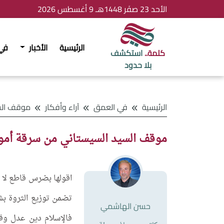
الأحد 23 صفَر 1448هـ 9 أغسطس 2026
الرئيسية
الأخبار
في
كلمة..
استكشف
بلا حدود
الرئيسية
في العمق
آراء وأفكار
موقف السيد السيستان
موقف السيد السيستاني من سرقة أموا
اقولها بضرس قاطع لا ي
تضمن توزيع الثروة بش
حسن الهاشمي
فالإسلام دين عدل و