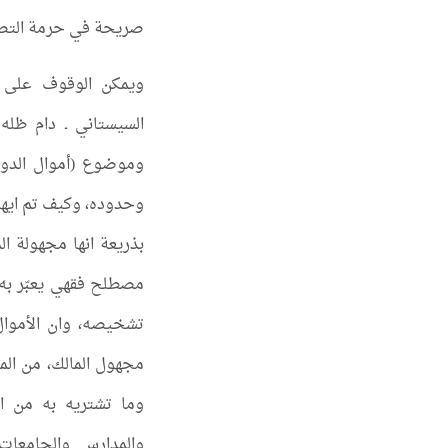
صريحة في حرمة التصر
ويمكن الوقوف على ذ
السيستاني ـ دام ظله
وموضوع (أموال الدول
وحدوده، وكيف تم ايهام
بذريعة انها مجهولة ال
مصطلح فقهي يعبّر به 
تشخيصه، وان الأموال
مجهول المالك، من الم
وما تشتريه به من ال
والمدارس والجامعات