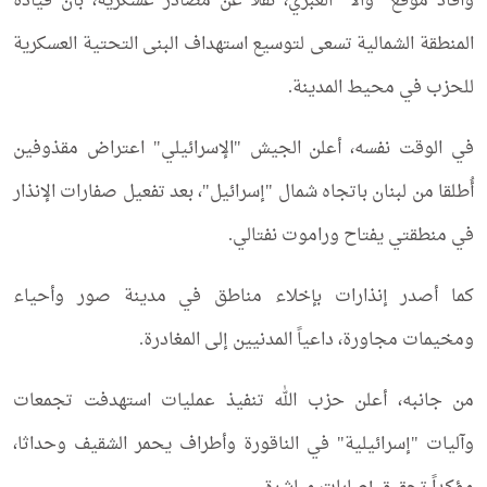
وأفاد موقع "والا" العبري، نقلاً عن مصادر عسكرية، بأن قيادة
المنطقة الشمالية تسعى لتوسيع استهداف البنى التحتية العسكرية
للحزب في محيط المدينة.
في الوقت نفسه، أعلن الجيش "الإسرائيلي" اعتراض مقذوفين
أُطلقا من لبنان باتجاه شمال "إسرائيل"، بعد تفعيل صفارات الإنذار
في منطقتي يفتاح وراموت نفتالي.
كما أصدر إنذارات بإخلاء مناطق في مدينة صور وأحياء
ومخيمات مجاورة، داعياً المدنيين إلى المغادرة.
من جانبه، أعلن حزب الله تنفيذ عمليات استهدفت تجمعات
وآليات "إسرائيلية" في الناقورة وأطراف يحمر الشقيف وحداثا،