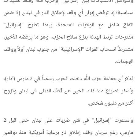
وتتواصل الاشتباكات بين "إسرائيل" وحزب الله، وسط تعقيدات
سياسية؛ إذ ترفض إيران أي وقف لإطلاق النار في لبنان إلا ضمن
اتفاق شامل مع الولايات المتحدة، بينما تطرح "إسرائيل"
مقترحات تربط الهدنة بنزع سلاح الحزب، وهو ما يرفضه الأخير،
مشترطاً انسحاب القوات "الإسرائيلية" من جنوب لبنان أولاً ووقف
الهجمات.
يُذكر أن جماعة حزب الله دخلت الحرب رسمياً في 2 مارس (آذار)،
وأسفر الصراع منذ ذلك الحين عن آلاف القتلى في لبنان ونزوح
أكثر من مليون شخص.
واستمرت "إسرائيل" في شن ضربات على لبنان حتى قبل 2
مارس، رغم سريان وقف إطلاق نار برعاية أمريكية منذ نوفمبر