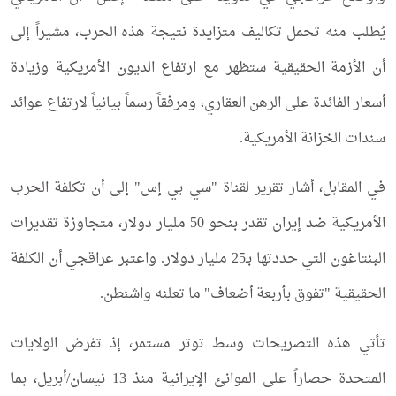
يُطلب منه تحمل تكاليف متزايدة نتيجة هذه الحرب، مشيراً إلى
أن الأزمة الحقيقية ستظهر مع ارتفاع الديون الأمريكية وزيادة
أسعار الفائدة على الرهن العقاري، ومرفقاً رسماً بيانياً لارتفاع عوائد
سندات الخزانة الأمريكية.
في المقابل، أشار تقرير لقناة "سي بي إس" إلى أن تكلفة الحرب
الأمريكية ضد إيران تقدر بنحو 50 مليار دولار، متجاوزة تقديرات
البنتاغون التي حددتها بـ25 مليار دولار. واعتبر عراقجي أن الكلفة
الحقيقية "تفوق بأربعة أضعاف" ما تعلنه واشنطن.
تأتي هذه التصريحات وسط توتر مستمر، إذ تفرض الولايات
المتحدة حصاراً على الموانئ الإيرانية منذ 13 نيسان/أبريل، بما