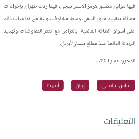
فيها موانئ مضيق هرمز الاستراتيجي، فيما ردت طهران بإجراءات
مماثلة بتقييد مرور السفن، وسط مخاوف دولية من تداعيات ذلك
على أسواق الطاقة العالمية، بالتزامن مع تعثر المفاوضات وتهديد
التهدئة القائمة منذ مطلع نيسان/أبريل.
المحرر: عمار الكاتب
عباس عراقجي
إيران
‏أمريكا
التعليقات