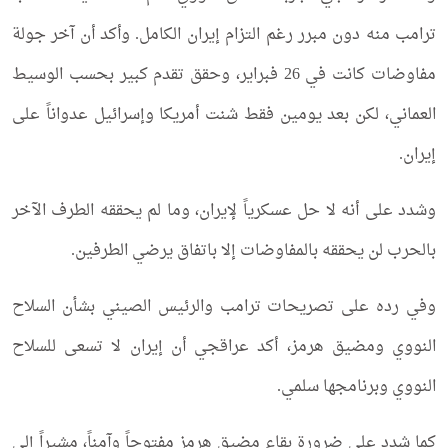
ترامب منه دون مبرر رغم التزام إيران الكامل. وأكد أن آخر جولة
مفاوضات كانت في 26 فبراير، وحقق تقدم كبير بحسب الوسيط
العماني، لكن بعد يومين فقط شنت أمريكا وإسرائيل عدواناً على
إيران.
وشدد على أنه لا حل عسكرياً لإيران، وما لم يحققه الطرف الآخر
بالحرب لن يحققه بالمفاوضات إلا باتفاق يرضي الطرفين.
وفي رده على تصريحات ترامب والرئيس الصيني بشأن السلاح
النووي ومضيق هرمز، أكد عراقجي أن إيران لا تسعى للسلاح
النووي وبرنامجها سلمي.
كما شدد على ضرورة بقاء مضيق هرمز مفتوحاً وآمناً، مشيراً إلى