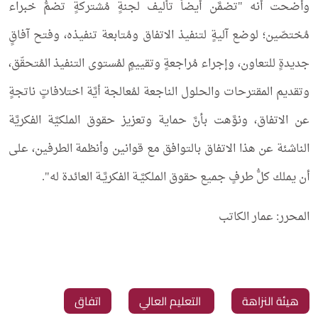
وأضحت أنه "تضمَّن أيضاً تأليف لجنةٍ مُشتركةٍ تضمُّ خبراء
مُختصّين؛ لوضع آليةٍ لتنفيذ الاتفاق ومُتابعة تنفيذه، وفتح آفاقٍ
جديدةٍ للتعاون، وإجراء مُراجعةٍ وتقييمٍ لمُستوى التنفيذ المُتحقّق،
وتقديم المقترحات والحلول الناجعة لمُعالجة أيَّة اختلافاتٍ ناتجةٍ
عن الاتفاق، ونوَّهت بأنَّ حماية وتعزيز حقوق الملكيَّة الفكريَّة
الناشئة عن هذا الاتفاق بالتوافق مع قوانين وأنظمة الطرفين، على
أن يملك كلُّ طرفٍ جميع حقوق الملكيَّـة الفكريَّـة العائدة له".
المحرر: عمار الكاتب
‏هيئة النزاهة
‏ التعليم العالي
‏اتفاق