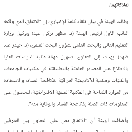
لملاكاتهما.
وقالت الهيئة في بيان تلقاه كلمة الإخباري، إن "الاتفاق، الذي وقـَّعه
النائب الأول لرئيس الهيئة (د. مظهر تركي عبد) ووكيل وزارة
التعليم العالي والبحث العلمي لشؤون البحث العلميّ، (د. حيدر عبد
ضهد)، يهدف إلى التعاون لتسهيل مهمَّة طلبة الدراسات العليا
بالاطلاع على المصادر العلميَّة والتطبيقيَّة في مكتبات الجامعات
والكليَّات ومكتبة الأكاديميَّة العراقيَّة لمُكافحة الفساد، والاستفادة
من الموارد المُتاحة في المكتبة العلميَّة الافتراضيَّـة، للحصول على
المعلومات ذات الصلة بمُكافحة الفساد والوقاية منه".
وأضافت الهيئة أن "الاتفاق نص على التعاون بين الطرفين