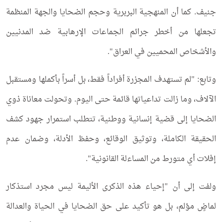
جنيف. كما أن المنهجية البربرية وحجم الضحايا والجهة المنظمة
تجعلها من أخطر جرائم الجماعات الإرهابية ضد المدنيين
والأشخاص المحميين في العراق".
وتابع: "لم تستهدف المجزرة أفراداً فقط، بل أسراً بأكملها ومستقبل
الآلاف، وما زالت تداعياتها قائمة حتى اليوم. وتحولت معاناة ذوي
الضحايا إلى قضية إنسانية ووطنية، تتطلب استمرار جهود كشف
الحقيقة الكاملة، وتوثيق الوقائع، وحفظ الأدلة، وضمان عدم
إفلات أي متورط من المساءلة القانونية".
ولفت إلى أن "إحياء هذه الذكرى الأليمة ليس مجرد استذكار
لماضٍ مؤلم، بل هو تأكيد على حق الضحايا في الحياة والعدالة