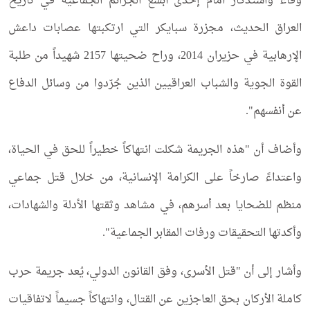
وفاء واستذكار أمام إحدى أبشع الجرائم الجماعية في تاريخ
العراق الحديث، مجزرة سبايكر التي ارتكبتها عصابات داعش
الإرهابية في حزيران 2014، وراح ضحيتها 2157 شهيداً من طلبة
القوة الجوية والشباب العراقيين الذين جُرّدوا من وسائل الدفاع
عن أنفسهم".
وأضاف أن "هذه الجريمة شكلت انتهاكاً خطيراً للحق في الحياة،
واعتداءً صارخاً على الكرامة الإنسانية، من خلال قتل جماعي
منظم للضحايا بعد أسرهم، في مشاهد وثقتها الأدلة والشهادات،
وأكدتها التحقيقات ورفات المقابر الجماعية".
وأشار إلى أن "قتل الأسرى، وفق القانون الدولي، يُعد جريمة حرب
كاملة الأركان بحق العاجزين عن القتال، وانتهاكاً جسيماً لاتفاقيات