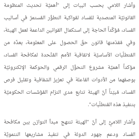
وأشار اللامي بحسب البيات إلى "أهميَّة تحديث المنظومة
القانونيَّة المتصدية للفساد لمُواكبة التطوُّر المُستمرّ في أساليب
الفساد، مُؤكّداً الحاجة إلى استكمال القوانين الداعمة لعمل الهيئة،
وفي مُقدّمتها قانون حقّ الحصول على المعلومة، بعدِّه من
المُتطلّبات الأساسيَّة لاتفاقية الأمم المُتَّحدة لمكافحة الفساد،
مؤكداً أهميَّة مشروع التحوُّل الرقمي والحوكمة الإلكترونيَّة
بوصفهما من الأدوات الفاعلة في تعزيز الشفافية وتقليل فرص
الفساد، مُبيّناً أنَّ الهيئة تتابع مدى التزام المُؤسَّسات الحكوميَّة
بتنفيذ هذه المُتطلّبات".
وأشار اللاميُّ إلى أنَّ "الهيئة تنتهج مبدأ التوازن بين مكافحة
الفساد ودعم جهود الدولة في تنفيذ مشاريعها التنمويَّة