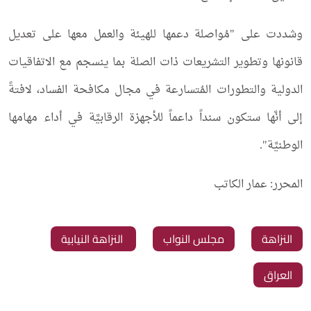
وشددت على "مُواصلة دعمها للهيئة والعمل معها على تعديل
قانونها وتطوير التشريعات ذات الصلة بما ينسجم مع الاتفاقيات
الدولية والتطورات المُتسارعة في مجال مكافحة الفساد، لافتةً
إلى أنَّها ستكون سنداً داعماً للأجهزة الرقابيَّة في أداء مهامها
الوطنيَّة".
المحرر: عمار الكاتب
‏النزاهة
‏مجلس النواب
‏ النزاهة النيابية
‏العراق