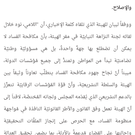
والإصلاح.
ووفقاً لبيان للهيئة الذي تلقاه كلمة الإخباري، أن "اللامي، نوه خلال
لقائه لجنة النزاهة النيابيَّة في مقر الهيئة، بأنّ مكافحة الفساد لا
يمكن أن تضطلع بها جهةٌ واحدةٌ، بل هي مسؤوليَّة وطنيَّة
تضامنيَّة تبدأ من المواطن وتمتدُّ إلى جميع مُؤسَّسات الدولة،
مبيناً أنَّ نجاح جهود مكافحة الفساد يتطلَّب تعاوناً وثيقاً بين
الهيئة والسلطة التشريعيَّة، وأنَّ قوَّة المُؤسَّسات الرقابيَّة تتعزَّز
بالدعم التشريعيّ الذي يُقدّمه المجلس ولجانه المُختصَّة، لافتاَ إلى
أنَّ الهيئة تعمل وفق القانون والأطر القانونيَّة النافذة في مُواجهة
منظومة الفساد، مع الحرص على إنجاز الملفَّات التحقيقيَّة
وإحالتها على القضاء مُدعمةً بالأدلة، بما يضمن تحقيق العدالة