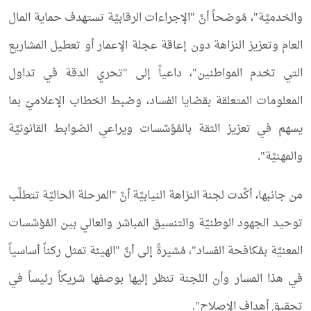
والخدميَّة"، مُوضحاً أنَّ "الإجراءات الرقابيَّة تستهدف حماية المال
العام وتعزيز النزاهة دون إعاقة عجلة الإعمار أو تعطيل المشاريع
التي تخدم المواطنين"، داعياً إلى "تحري الدقة في تداول
المعلومات المتعلقة بقضايا الفساد، وضبط الخطاب الإعلاميّ بما
يسهم في تعزيز الثقة بالمُؤسَّسات ويراعي الضوابط القانونيَّة
والمهنيَّة".
من جانبها، أكَّدت لجنة النزاهة النيابيَّة أنَّ "المرحلة الحاليَّة تتطلَّب
توحيد الجهود الوطنيَّة والتنسيق المباشر والعالي بين المُؤسَّسات
المعنيَّة بمُكافحة الفساد"، مُشيرةً إلى أنَّ "الهيئة تمثل ركناً أساسياً
في هذا المسار وأن اللجنة تنظر إليها بوصفها شريكاً رئيساً في
تحقيق أهداف الإصلاح".