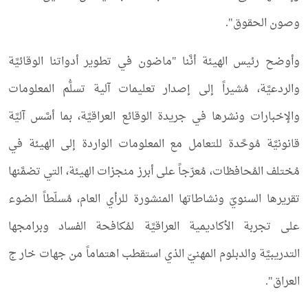
وصون الحقوق".
وأوضح رئيس الهيئة أنَّنا "ماضون في تطوير أدواتنا الوقائيَّة
والردعيَّة، مُشيراً إلى إصدار تعليمات آلية تسلُّم المعلومات
والإخبارات ونشرها في جريدة الوقائع العراقيَّة، بما أسَّس آليَّة
قانونيَّة مُوحَّدة للتعامل مع المعلومات الواردة إلى الهيئة في
مُختلف المُحافظات، مُعرّجاً على أبرز منجزات الهيئة، التي تضمَّنها
تقريرها السنويّ ونشاطاتها المنشورة للرأي العام، مُسلّطاً الضوء
على تجربة الأكاديمية العراقيَّة لمُكافحة الفساد وبرامجها
التدريبيَّة والدبلوم المهنيّ الذي استقطب اهتماماً من جهات خار ج
العراق".