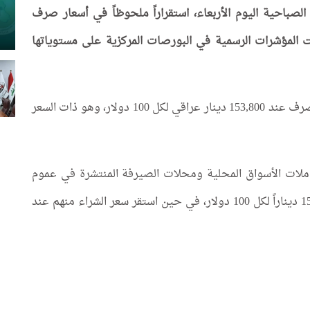
الصباحية اليوم الأربعاء، استقراراً ملحوظاً في أسعار صرف
ظت المؤشرات الرسمية في البورصات المركزية على مستوياتها
وسجلت بورصتا الكفاح والحارثية ثباتاً في قيمة الصرف عند 153,800 دينار عراقي لكل 100 دولار، وهو ذات السعر
املات الأسواق المحلية ومحلات الصيرفة المنتشرة في عموم
بغداد، إذ استقرت أسعار البيع للمواطنين عند 154,950 ديناراً لكل 100 دولار، في حين استقر سعر الشراء منهم عند