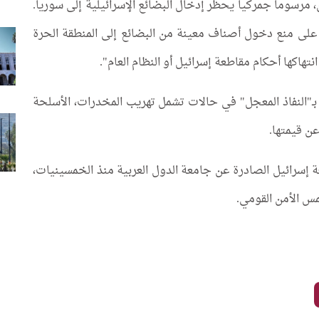
مرسوماً جمركياً يحظر إدخال البضائع الإسرائيلية إلى سوريا.
كالة "سانا"، على منع دخول أصناف معينة من البضائع إلى المنطقة الحرة
نتهاكها أحكام مقاطعة إسرائيل أو النظام العام".
كمة الجمركية بـ"النفاذ المعجل" في حالات تشمل تهريب المخدرات، الأسلحة
 عن قيمتها.
طعة إسرائيل الصادرة عن جامعة الدول العربية منذ الخمسينيات،
س الأمن القومي.