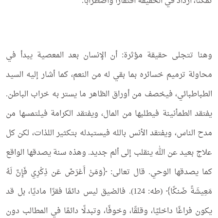
تمكنًا، ازداد في الحقيقة افتقارًا واضطرابًا.
وهنا تتجلى حقيقة مؤثرة: أن الإنسان بعد المعصية يبدأ في
محاولة ترميم خسائره بما بقي له من النعم، كما أشار إليه السيد
الطباطبائي، فيخصف من أوراق الظاهر ما يستر به خراب الباطن.
يفتقد الطمأنينة فيطلبها من المال، ويفتقد الكرامة فيلتمسها من
مدح الناس، ويفتقد الأنس بالله فيستبدله بتكثير اللذات، لكن كل
علاج بعيد عن الله ينقلب إلى ألم جديد. وهذه سنة يصدقها الواقع
كما يصدقها الوحي. قال تعالى: ﴿وَمَنْ أَعْرَضَ عَن ذِكْرِي فَإِنَّ لَهُ
مَعِيشَةً ضَنكًا﴾ (طه: 124). فالضيق ليس دائمًا فقرًا ماديًا، بل قد
يكون فراغًا داخليًا، وقلقًا، وخوفًا، وتبدلًا دائمًا في المطالب دون