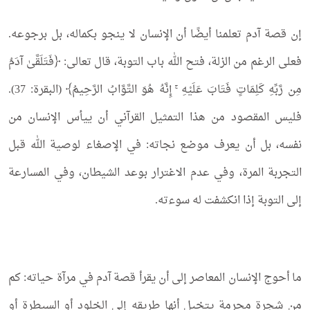
إن قصة آدم تعلمنا أيضًا أن الإنسان لا ينجو بكماله، بل برجوعه.
فعلى الرغم من الزلة، فتح الله باب التوبة، قال تعالى: ﴿فَتَلَقَّىٰ آدَمُ
مِن رَّبِّهِ كَلِمَاتٍ فَتَابَ عَلَيْهِ ۚ إِنَّهُ هُوَ التَّوَّابُ الرَّحِيمُ﴾ (البقرة: 37).
فليس المقصود من هذا التمثيل القرآني أن ييأس الإنسان من
نفسه، بل أن يعرف موضع نجاته: في الإصغاء لوصية الله قبل
التجربة المرة، وفي عدم الاغترار بوعد الشيطان، وفي المسارعة
إلى التوبة إذا انكشفت له سوءته.
ما أحوج الإنسان المعاصر إلى أن يقرأ قصة آدم في مرآة حياته: كم
من شجرة محرمة يتخيل أنها طريقه إلى الخلود أو السيطرة أو