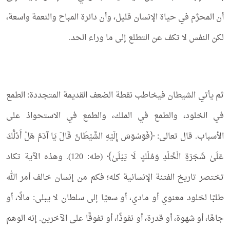
أن المحرَّم في حياة الإنسان قليل، وأن دائرة المباح والنعمة واسعة،
لكن النفس لا تكف عن التطلع إلى ما وراء الحد.
ثم يأتي الشيطان فيخاطب نقطة الضعف القديمة المتجددة: الطمع
في الخلود، والطمع في الملك، والطمع في الاستحواذ على
الأسباب. قال تعالى: ﴿فَوَسْوَسَ إِلَيْهِ الشَّيْطَانُ قَالَ يَا آدَمُ هَلْ أَدُلُّكَ
عَلَىٰ شَجَرَةِ الْخُلْدِ وَمُلْكٍ لَا يَبْلَىٰ﴾ (طه: 120). وهذه الآية تكاد
تختصر تاريخ الفتنة الإنسانية كله؛ فكم من إنسان خالف أمر الله
طلبًا لخلود معنوي أو مادي، أو سعيًا إلى سلطان لا يبلى: مالًا، أو
جاهًا، أو شهوة، أو قدرة، أو نفوذًا، أو تفوقًا على الآخرين. إنه الوهم