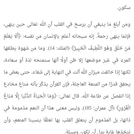
سكون.
ومن أبلغ ما ينبغي أن يرسخ في القلب أن الله تعالى حين ينهى،
فإنما ينهى رحمةً. إنه سبحانه أعلم بالإنسان من نفسه: ﴿أَلَا يَعْلَمُ
مَنْ خَلَقَ وَهُوَ اللَّطِيفُ الْخَبِيرُ﴾ (الملك: 14). وما من شهوة يطلقها
المرء في غير موضعها إلا ظن أولًا أنها ستمنحه لذة أو سعادة،
لكنها إذا خالفت ميزان الله آلت في النهاية إلى شقاء. حتى بعض ما
يحقق قدرًا من المتعة العاجلة، فإن القرآن يذكّر بأنه متاع مخادع
إذا انفصل عن طاعة الله. قال تعالى: ﴿وَمَا الْحَيَاةُ الدُّنْيَا إِلَّا مَتَاعُ
الْغُرُورِ﴾ (آل عمران: 185). وليس معنى هذا أن النعم مذمومة في
ذاتها، بل المذموم أن يتعلق القلب بها تعلقًا ينسينا المنعم، وأن
نتخذها غاية بدل أن تكون وسيلة.