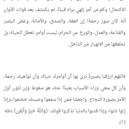
الاكتمال! وكم من أمر إلهي يراه قيدًا، ثم يكتشف بعد فوات الأوان
أنه كان سور رحمة! إن العفة، والصدق، والأمانة، وغض البصر،
والقناعة، والعدل، والورع عن الحرام، ليست أوامر تعطل الحياة، بل
تحفظها من الانهيار من الداخل.
فاللهم ارزقنا بصيرةً نرى بها أن أوامرك حياة، وأن نواهيك رحمة،
وأن كل سعي وراء الأسباب بعيدًا عنك هو سقوط وإن تلون أول
الأمر بصورة النجاح. واجعلنا ممن إذا سمعوا وصيتك خضعوا، وإذا
زلوا تابوا، وإذا فتنوا بالدنيا تذكروا قولك: ﴿وَاللَّهُ خَيْرٌ وَأَبْقَىٰ﴾ (طه:
73).