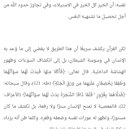
نفسه: أن الخير كل الخير في الاستيلاء، وفي تجاوز حدود الله من
أجل تحصيل ما تشتهيه النفس.
لكن القرآن يكشف سريعًا أن هذا الطريق لا يفضي إلى ما وُعد به
الإنسان في وسوسة الشيطان، بل إلى انكشاف السوءات وظهور
الهشاشة الداخلية. قال تعالى: ﴿فَأَكَلَا مِنْهَا فَبَدَتْ لَهُمَا سَوْآتُهُمَا
وَطَفِقَا يَخْصِفَانِ عَلَيْهِمَا مِن وَرَقِ الْجَنَّةِ﴾ (طه: 121)، وقال سبحانه:
﴿فَدَلَّاهُمَا بِغُرُورٍ ۚ فَلَمَّا ذَاقَا الشَّجَرَةَ بَدَتْ لَهُمَا سَوْآتُهُمَا﴾ (الأعراف:
22). فالمعصية لا تمنح الإنسان سترًا ولا رفعة، بل تكشف ما كان
مستورًا، وتظهر له عورات نفسه وضعفه وفقره. وكلما ظن أنه يزداد