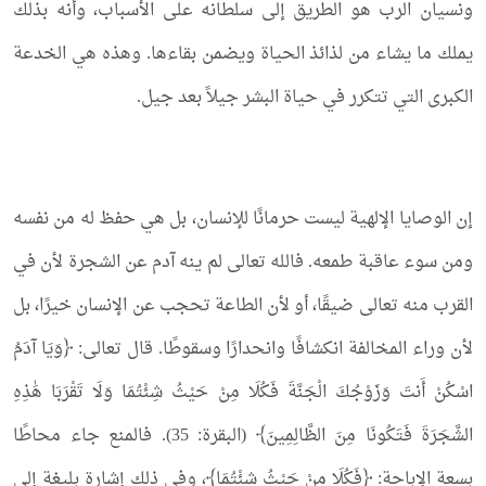
ونسيان الرب هو الطريق إلى سلطانه على الأسباب، وأنه بذلك
يملك ما يشاء من لذائذ الحياة ويضمن بقاءها. وهذه هي الخدعة
الكبرى التي تتكرر في حياة البشر جيلاً بعد جيل.
إن الوصايا الإلهية ليست حرمانًا للإنسان، بل هي حفظ له من نفسه
ومن سوء عاقبة طمعه. فالله تعالى لم ينه آدم عن الشجرة لأن في
القرب منه تعالى ضيقًا، أو لأن الطاعة تحجب عن الإنسان خيرًا، بل
لأن وراء المخالفة انكشافًا وانحدارًا وسقوطًا. قال تعالى: ﴿وَيَا آدَمُ
اسْكُنْ أَنتَ وَزَوْجُكَ الْجَنَّةَ فَكُلَا مِنْ حَيْثُ شِئْتُمَا وَلَا تَقْرَبَا هَٰذِهِ
الشَّجَرَةَ فَتَكُونَا مِنَ الظَّالِمِينَ﴾ (البقرة: 35). فالمنع جاء محاطًا
بسعة الإباحة: ﴿فَكُلَا مِنْ حَيْثُ شِئْتُمَا﴾، وفي ذلك إشارة بليغة إلى