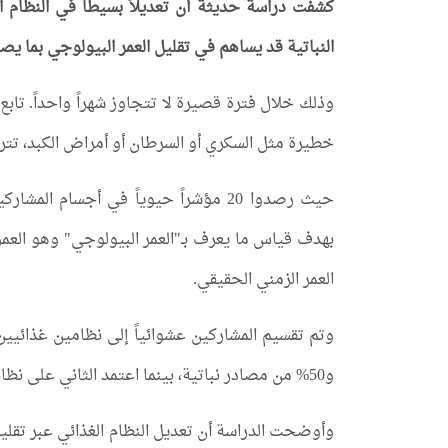
كشفت دراسة حديثة أن تعديلاً بسيطاً في النظام ا
النباتية قد يساهم في تقليل العمر البيولوجي بما ي
خطيرة مثل السكري أو السرطان أو أمراض الكبد، تتراوح أعمارهم بين 65 و75 عام
حيث رصدوا 20 مؤشراً حيوياً في أجسام
بهدف قياس ما يعرف بـ"العمر البيولوجي" وهو الع
العمر الزمني الحقيقي.
و50% من مصادر نباتية، بينما اعتمد الثاني على نظام شبه نباتي يغلب عليه الطعام النباتي.
وأوضحت الدراسة أن تعديل النظام الغذائي عبر تقليل