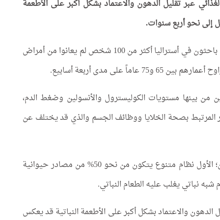
لغذائي عبر تقليل الدهون والاعتماد بشكل أكبر على الأطعمة
صل إلى نحو أربع سنوات.
وذلك خلال فترة قصيرة لا تتجاوز شهراً واحداً. تابع باحثون في أستراليا أكثر من 100 شخص لم يعانوا من أمراض
اً على مدى أربعة أسابيع.
 المشاركين من بينها مستويات الكوليسترول والأنسولين وضغط الدم،
مر المرتبط بصحة الخلايا ووظائف الجسم والذي قد يختلف عن
وتم تقسيم المشاركين عشوائياً إلى نظامين غذائيين؛ الأول نظام متنوع يتكون من نحو 50% من مصادر حيوانية
 الدهون والاعتماد بشكل أكبر على الأطعمة النباتية قد يعكس