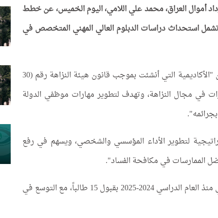
اد أموال العراق، محمد علي اللامي، اليوم الخميس، عن خطط
د، تشمل استحداث دراسات الدبلوم العالي المهني المتخصص في
وقال اللامي في تصريحات تابعها كلمة الإخباري، إن "الأكاديمية التي أنشئت بموجب قانون هيئة النزاهة رقم (30
ء القدرات في مجال النزاهة، وتهدف لتطوير مهارات موظفي الدولة
جرائمه".
تراتيجية لتطوير الأداء المؤسسي والشخصي، ويسهم في رفع
فضل الممارسات في مكافحة الفساد".
وكشف عن "استحداث دراسات الدبلوم العالي المهني منذ العام الدراسي 2024-2025 بقبول 15 طالباً، مع التوسع في