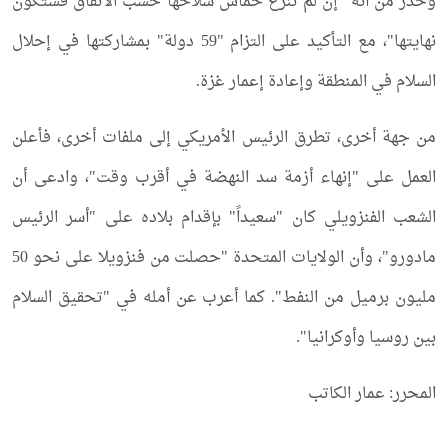
وحذّر من أنه "إن لم تنزع حماس سلاحها حسب الاتفاق فستكون
نهايتها"، مع التأكيد على التزام "59 دولة" بمشاركتها في إحلال
السلام في المنطقة وإعادة إعمار غزة.
من جهة أخرى، تطرق الرئيس الأمريكي إلى ملفات أخرى، فأعلن
العمل على "إنهاء أزمة سد النهضة في أقرب وقت"، وادعى أن
الشعب الفنزويلي كان "سعيداً" بإقدام بلاده على "أسر الرئيس
مادورو"، وأن الولايات المتحدة "حصلت من فنزويلا على نحو 50
مليون برميل من النفط". كما أعرب عن أمله في "تحقيق السلام
بين روسيا وأوكرانيا".
المحرر: عمار الكاتب