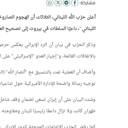
مشاركة:
أعلن حزب الله اللبناني، الثلاثاء، أن الهجوم الصا
اللبناني"، داعيًا السلطات في بيروت إلى تصحيح العل
وذكر الحزب في بيان أن الرد الإيراني يعكس حرص 
بالاتفاقات القائمة، و"إجبار العدو "الإسرائيلي" على ا
وأضاف أن العملية تمت بالتنسيق مع "أنصار الله" (ا
توجيه رسالة واضحة للإدارة الأميركية حول تداعيات
وشدد البيان على أن إيران تسعى لضمان وقف شامل ل
طهران كانت ولا تزال داعمًا رئيسيًا للبنان ومقاومته.
كما رفض الحزب الاتهامات الموجهة للدور الإيراني في 