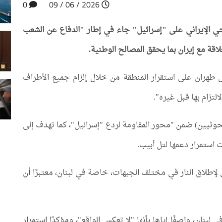
0
2026 / 06 / 09
روخي الإيراني على "إسرائيل" جاء في إطار "الدفاع عن الشعب
اقة مع إيران بما يحقق المصالح الوطنية.
طهران على استقرار المنطقة من خلال إلزام جميع الأطراف
لالتزام بها قبل غيره".
لحوثيين) ضمن "محور المقاومة لردع "إسرائيل"، كما تهدف إلى
 استمرار دعمها لتل أبيب.
إطلاق النار في مختلف الجبهات، خاصة في لبنان، معتبرًا أن
لبنان، واصفًا إياها بأنها "لا تعكس الواقع"، ومؤكدًا استمرار