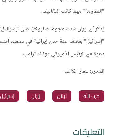
"المقاومة" مهما كانت التكاليف.
يُذكر أن إيران شنت هجومًا صاروخيًا على "إسرائيل"
"إسرائيل" بقصف عدة مدن إيرانية في تصعيد استمر يوم
دعوة من الرئيس الأميركي دونالد ترامب.
المحرر: عمار الكاتب
‏حزب الله
‏لبنان
‏إيران
‏إسرائيل
التعليقات