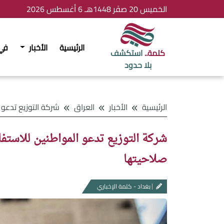
الخميس 20 صفَر 1448هـ 6 أغسطس 2026
الرئيسية
الأخبار
في
كلمة..
استكشف
بلا حدود
الرئيسية
الأخبار
العراق
شركة التوزيع تدعو المواطنين للاستفادة من البطاقة
صلاحيتها
بغداد - كلمة الإخباري