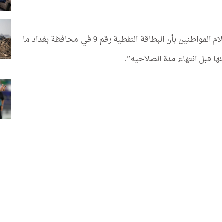
وقالت الشركة في بيان تلقاه كلمة الإخباري: “نود إعلام المواطنين بأن البطاقة النفطية رقم 9 في محافظة بغداد ما