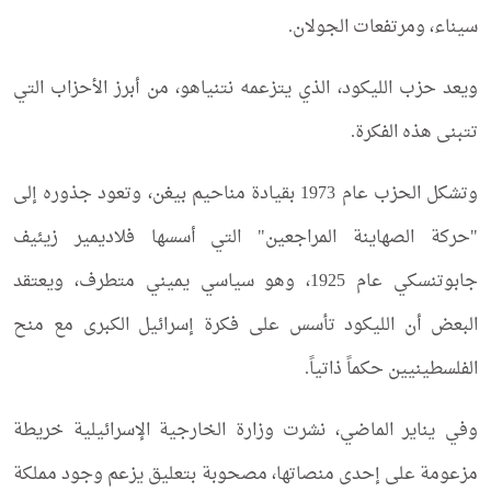
سيناء، ومرتفعات الجولان.
ويعد حزب الليكود، الذي يتزعمه نتنياهو، من أبرز الأحزاب التي
تتبنى هذه الفكرة.
وتشكل الحزب عام 1973 بقيادة مناحيم بيغن، وتعود جذوره إلى
"حركة الصهاينة المراجعين" التي أسسها فلاديمير زيئيف
جابوتنسكي عام 1925، وهو سياسي يميني متطرف، ويعتقد
البعض أن الليكود تأسس على فكرة إسرائيل الكبرى مع منح
الفلسطينيين حكماً ذاتياً.
وفي يناير الماضي، نشرت وزارة الخارجية الإسرائيلية خريطة
مزعومة على إحدى منصاتها، مصحوبة بتعليق يزعم وجود مملكة