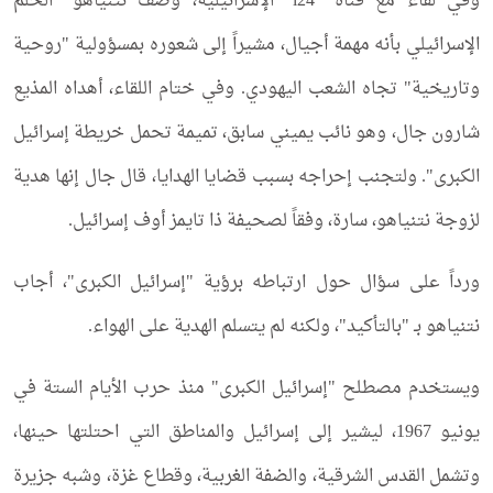
وفي لقاء مع قناة "i24" الإسرائيلية، وصف نتنياهو "الحلم
الإسرائيلي بأنه مهمة أجيال، مشيراً إلى شعوره بمسؤولية "روحية
وتاريخية" تجاه الشعب اليهودي. وفي ختام اللقاء، أهداه المذيع
شارون جال، وهو نائب يميني سابق، تميمة تحمل خريطة إسرائيل
الكبرى". ولتجنب إحراجه بسبب قضايا الهدايا، قال جال إنها هدية
لزوجة نتنياهو، سارة، وفقاً لصحيفة ذا تايمز أوف إسرائيل.
ورداً على سؤال حول ارتباطه برؤية "إسرائيل الكبرى"، أجاب
نتنياهو بـ "بالتأكيد"، ولكنه لم يتسلم الهدية على الهواء.
ويستخدم مصطلح "إسرائيل الكبرى" منذ حرب الأيام الستة في
يونيو 1967، ليشير إلى إسرائيل والمناطق التي احتلتها حينها،
وتشمل القدس الشرقية، والضفة الغربية، وقطاع غزة، وشبه جزيرة