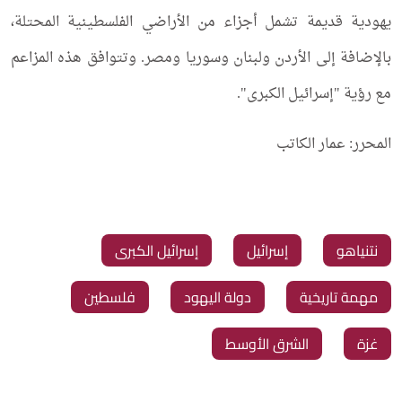
يهودية قديمة تشمل أجزاء من الأراضي الفلسطينية المحتلة،
بالإضافة إلى الأردن ولبنان وسوريا ومصر. وتتوافق هذه المزاعم
مع رؤية "إسرائيل الكبرى".
المحرر: عمار الكاتب
‏نتنياهو
‏إسرائيل
‏إسرائيل الكبرى
‏مهمة تاريخية
‏دولة اليهود
‏فلسطين
‏غزة
‏الشرق الأوسط