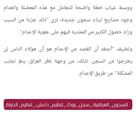
ووسط غياب خطة واضحة للتعامل مع هذه المعضلة وانعدام
وجود مشاريع لبناء سجون جديدة، ترى "ذلك جزءا من السبب
وراء حصول الكثير من المشتبه فيهم على عقوبة الإعدام".
وتضيف "أعتقد أن القصد من الإعدام هو أن هؤلاء الناس لن
يخرجوا من السجن. لذلك، من وجهة نظر العراق، يتمّ تجنب
المشكلة" عن طريق الإعدام.
السجون_العراقية،_سجن_بوكا،_تنظيم_داعش،_تنظيم_الدولة_الإس