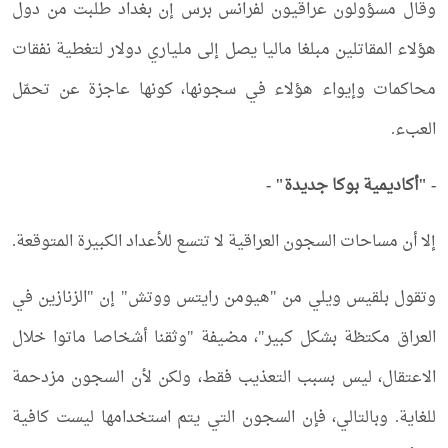
وقال مسؤولون عراقيون لفرانس برس إن بغداد طلبت من دول
هؤلاء المقاتلين مبلغا ماليا يصل إلى ملياري دولار لتغطية نفقات
محاكمات وإيواء هؤلاء في سجونها، كونها عاجزة عن تحمّل
العبء.
- "أكاديمية بوكا جديدة" -
إلا أن مساحات السجون العراقية لا تتسع للأعداد الكبيرة المتوقعة.
وتقول بلقيس ويلي من "هيومن رايتس ووتش" إن "الزنازين في
العراق مكتظة بشكل كبير"، مضيفة "وثقنا أشخاصا ماتوا خلال
الاعتقال، ليس بسبب التعذيب فقط، ولكن لأن السجون مزدحمة
للغاية. وبالتالي، فإن السجون التي يتم استخدامها ليست كافية