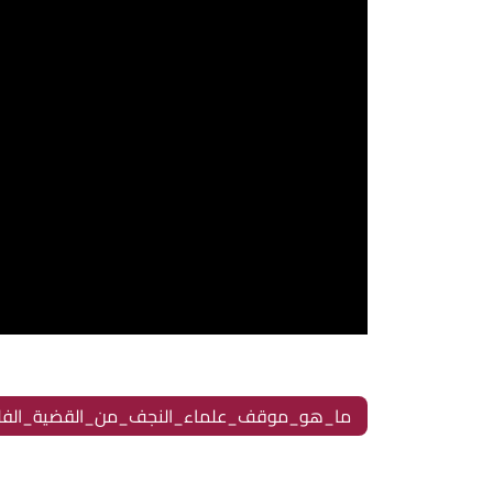
ما_هو_موقف_علماء_النجف_من_القضية_الفلسط