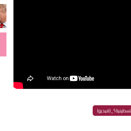
ينية؟_(فيديو)