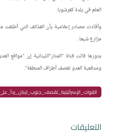
العلم في بلدة كفرشوبا.
وأفادت مصادر إعلامية بأن القذائف التي أطلقت م
مزارع شبعا.
بدورها قالت قناة "المنار"اللبنانية إن "مواقع ا
ومدفعية العدو تقصف أطراف المنطقة".
القوات_الإسرائيلية_تقصف_جنوب_لبنان_رداً_على
التعليقات