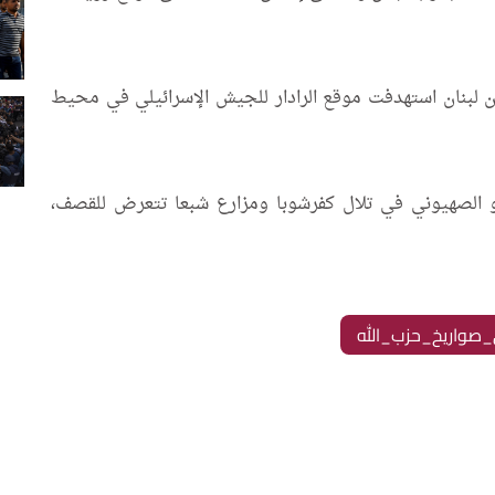
ن لبنان استهدفت موقع الرادار للجيش الإسرائيلي في محيط
لعدو الصهيوني في تلال كفرشوبا ومزارع شبعا تتعرض للقصف،
_صواريخ_حزب_الله