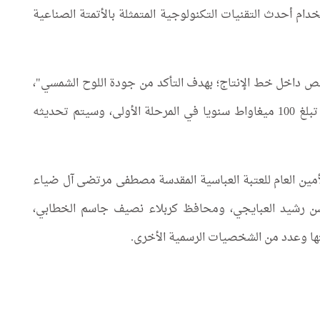
م أحدث التقنيات التكنولوجية المتمثلة بالأتمتة الصناعية
حص داخل خط الإنتاج؛ بهدف التأكد من جودة اللوح الشمسي"،
مبيناً في الوقت ذاته أن "الطاقة الإنتاجية للمصنع تبلغ 100 ميغاواط سنويا في المرحلة الأولى، وسيتم تحديثه
أمين العام للعتبة العباسية المقدسة مصطفى مرتضى آل ضياء
 حسن رشيد العبايجي، ومحافظ كربلاء نصيف جاسم الخطابي،
ها وعدد من الشخصيات الرسمية الأخرى.