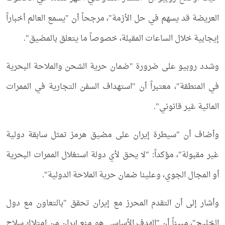
العريضة قد يسهم في حل الأزمة"، مرجحاً أن "يسمع العالم أخباراً
إيجابية خلال الساعات المقبلة، خصوصاً ما يتعلق بالمضيق".
وشدد روبيو على ضرورة "ضمان حرية الشحن والملاحة البحرية
في المنطقة"، معتبراً أن "استهداف السفن التجارية في الممرات
المائية غير قانوني".
وأضاف أن "سيطرة إيران على مضيق هرمز تمثل سابقة دولية
غير مقبولة"، مؤكداً: "لا يحق لأي دولة استغلال الممرات البحرية
أو المجال الجوي، وعلينا ضمان حرية الملاحة الدولية".
وأشار إلى أن التقدم المحرز مع إيران تحقق "بالتعاون مع دول
الخليج"، مبيناً أن "الهدف الأساسي هو منع إيران من امتلاك سلاح