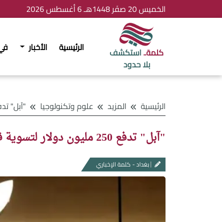
الخميس 20 صفَر 1448هـ 6 أغسطس 2026
الرئيسية
الأخبار
في
كلمة..
استكشف
بلا حدود
الرئيسية
المزيد
علوم وتكنولوجيا
"آبل" تدفع 250 مليون دولار لتسوية قضية إب
"آبل" تدفع 250 مليون دولار لتسوية قضية إبطاء هواتف آيفون
بغداد - كلمة الإخباري