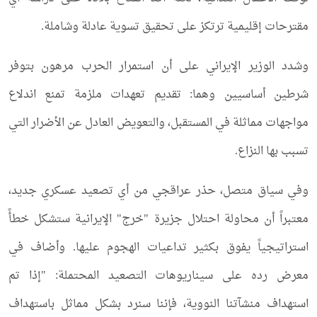
مقترحات إقليمية ترتكز على تحقيق تسوية عادلة وشاملة.
وشدد الوزير الإيراني على أن استمرار الحرب مرهون بتوفر
شرطين أساسيين وهما: تقديم تعهدات ملزمة تمنع اندلاع
مواجهات مماثلة في المستقبل، والتعويض العادل عن الأضرار التي
تسبب بها النزاع.
وفي سياق متصل، حذر عراقجي من أي تصعيد عسكري جديد،
معتبراً أن محاولة احتلال جزيرة "خرج" الإيرانية ستشكل خطأً
استراتيجياً يفوق بكثير تداعيات الهجوم عليها. وأضاف في
معرض رده على سيناريوهات التصعيد المحتملة: "إذا تم
استهداف منشآتنا النووية، فإننا سنرد بشكل مماثل باستهداف