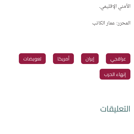
الأمني الإقليمي.
المحرر: عمار الكاتب
‏عراقجي
‏إيران
‏أمريكا
‏تعويضات
‏إنهاء الحرب
التعليقات