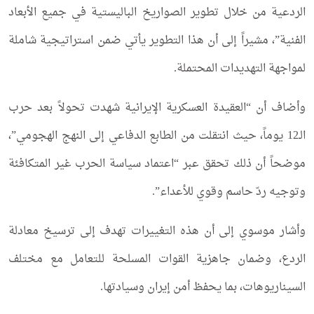
الردعية من خلال تطوير الصواريخ الباليستية في جميع الأبعاد
الفنية”، مشيراً إلى أن هذا التطوير يأتي ضمن استراتيجية شاملة
لمواجهة التهديدات المحتملة.
وأضاف أن “العقيدة العسكرية الإيرانية شهدت تحولاً بعد حرب
الـ12 يوماً، حيث انتقلت من الطابع الدفاعي إلى النهج الهجومي”،
موضحاً أن ذلك تحقق عبر “اعتماد سياسة الحرب غير المتكافئة
وتوجيه ردّ حاسم وقوي للأعداء”.
وأشار موسوي إلى أن هذه التغييرات تهدف إلى ترسيخ معادلة
الردع، وضمان جاهزية القوات المسلحة للتعامل مع مختلف
السيناريوهات، بما يحفظ أمن إيران وسيادتها.