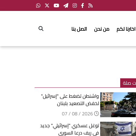
اخترنا لكم
من نحن
اتصل بنا
ت صلة
واشنطن تضغط على "إسرائيل"
لخفض التصعيد بلبنان
2026 / 08 / 07
توغل عسكري "إسرائيلي" جديد
في ريف درعا السوري