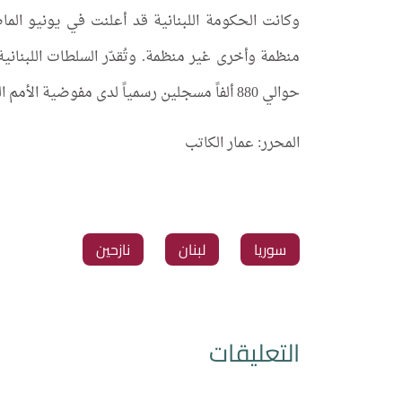
وكانت الحكومة اللبنانية قد أعلنت في يونيو ال
حوالي 880 ألفاً مسجلين رسمياً لدى مفوضية الأمم المتحدة لشؤون اللاجئين.
المحرر: عمار الكاتب
‏سوريا
‏لبنان
‏نازحين
التعليقات