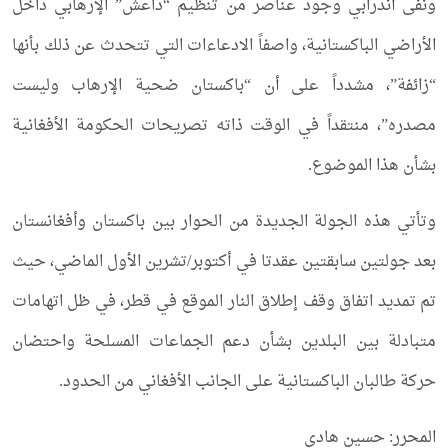
ونفى أندرابي وجود عناصر من تنظيم “داعش” الإرهابي داخل
الأراضي الباكستانية، واصفاً الادعاءات التي تتحدث عن ذلك بأنها
“زائفة”، مشدداً على أن “باكستان ضحية الإرهاب وليست
مصدره”، منتقداً في الوقت ذاته تصريحات الحكومة الأفغانية
بشأن هذا الموضوع.
وتأتي هذه الجولة الجديدة من الحوار بين باكستان وأفغانستان
بعد جولتين سابقتين عقدتا في أكتوبر/تشرين الأول الماضي، حيث
تم تمديد اتفاق وقف إطلاق النار الموقع في قطر، في ظل اتهامات
متبادلة بين البلدين بشأن دعم الجماعات المسلحة واحتضان
حركة طالبان الباكستانية على الجانب الأفغاني من الحدود.
المحرر: حسين هادي