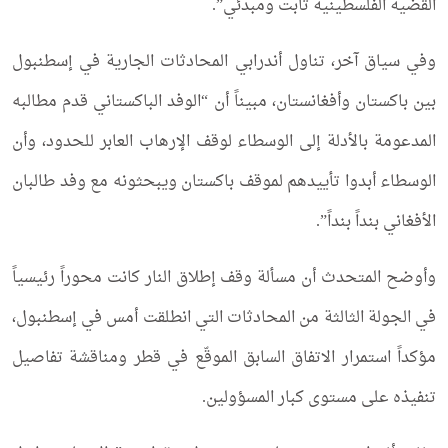
القضية الفلسطينية ثابت ومبدئي”.
وفي سياق آخر، تناول أندرابي المحادثات الجارية في إسطنبول
بين باكستان وأفغانستان، مبيناً أن “الوفد الباكستاني قدم مطالبه
المدعومة بالأدلة إلى الوسطاء لوقف الإرهاب العابر للحدود، وأن
الوسطاء أبدوا تأييدهم لموقف باكستان ويبحثونه مع وفد طالبان
الأفغاني بنداً بنداً”.
وأوضح المتحدث أن مسألة وقف إطلاق النار كانت محوراً رئيسياً
في الجولة الثالثة من المحادثات التي انطلقت أمس في إسطنبول،
مؤكداً استمرار الاتفاق السابق الموقّع في قطر ومناقشة تفاصيل
تنفيذه على مستوى كبار المسؤولين.