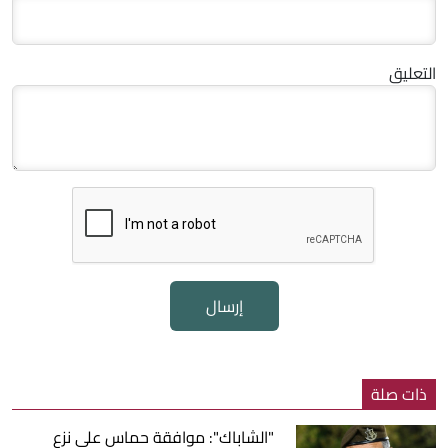
التعليق
إرسال
ذات صلة
"الشاباك": موافقة حماس على نزع