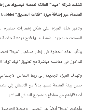
كشفت شركة "ميتا" المالكة لمنصة فيسبوك عن إطلا
المنصة، عبر إضافة ميزة "فقاعة الصديق" (friend bubble).
للمستخدم بمجرد الضغط عليها فتح دردشة خاصة مبا
وتأتي هذه الخطوة في إطار مساعي "ميتا" لتحدي
للدخول في منافسة مباشرة مع تطبيق "تيك توك" ا
وتهدف الميزة الجديدة إلى ربط التفاعل الاجتماع
ضمن بيئة المنصة نفسها بدلاً من الانتقال إلى م
أصدقاؤهم من مقاطع وتشجيع النقاش المباشر.
وأعلنت "ميتا" أيضاً عن تحسين برمجية التوصية