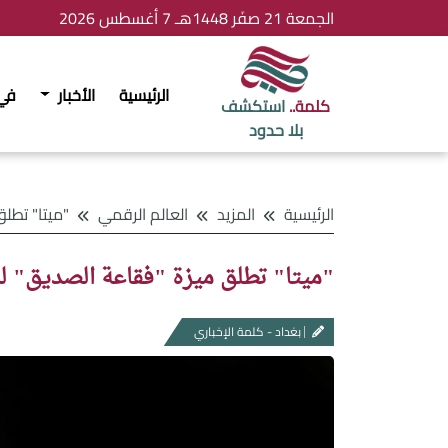
الجمعة 21 صفَر 1448هـ 7 أغسطس 2026
الرئيسية
الأخبار
في
كلمة..
استكشف
بلا حدود
الرئيسية
المزيد
العالم الرقمي
"ميتا" تطلق ميزة "ف
"ميتا" تطلق ميزة "فقاعة الصديق" ل
بغداد - كلمة الإخباري