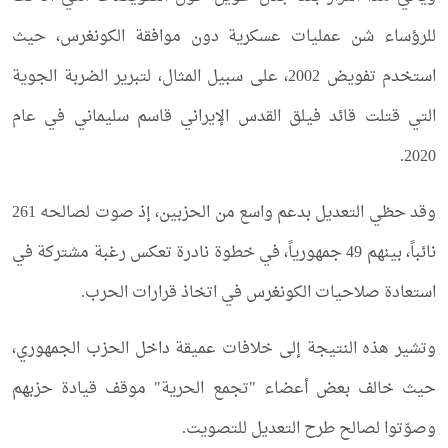
للرؤساء شن عمليات عسكرية دون موافقة الكونغرس، حيث
استخدم تفويض 2002، على سبيل المثال، لتبرير الضربة الجوية
التي قتلت قائد فيلق القدس الإيراني قاسم سليماني في عام
2020.
وقد حظي التعديل بدعم واسع من الحزبين، إذ صوت لصالحه 261
نائباً، بينهم 49 جمهورياً، في خطوة نادرة تعكس رغبة مشتركة في
استعادة صلاحيات الكونغرس في اتخاذ قرارات الحرب.
وتشير هذه النتيجة إلى خلافات عميقة داخل الحزب الجمهوري،
حيث خالف بعض أعضاء "تجمع الحرية" موقف قيادة حزبهم
وصوّتوا لصالح طرح التعديل للتصويت.