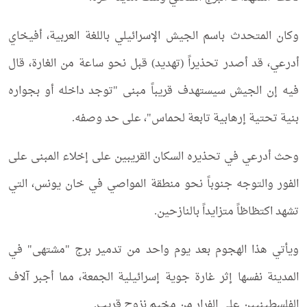
وكان المتحدث باسم الجيش الإسرائيلي باللغة العربية، أفيخاي
أدرعي، قد أصدر تحذيراً (تهديد) قبل نحو ساعة من الغارة، قال
فيه إن الجيش سيستهدف قريباً مبنى "توجد داخله أو بجواره
بنية تحتية إرهابية تابعة لحماس"، على حد وصفه.
وحث أدرعي في تحذيره السكان القريبين على إخلاء المبنى على
الفور والتوجه جنوباً نحو منطقة المواصي في خان يونس، التي
تشهد اكتظاظاً متزايداً بالنازحين.
ويأتي هذا الهجوم بعد يوم واحد من تدمير برج "مشتهى" في
المدينة نفسها إثر غارة جوية إسرائيلية الجمعة، مما أجبر آلاف
الفلسطينيين على الفرار من مخيم نزوح قريب.