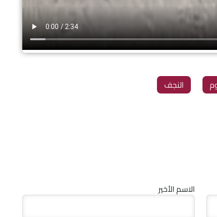
وم
النجف
الاسم الأخير