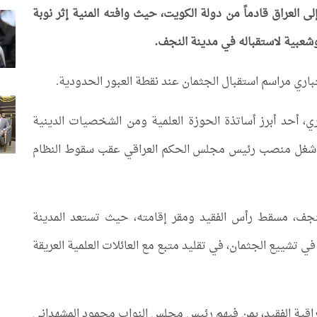
 العراق قادماً من دولة الكويت، حيث وافته المنية إثر نوبة
عبية لاستقباله في مدينة النجف.
ي مراسم استقبال الجثمان عند نقطة العبور الحدودية.
في 23 آب/أغسطس الجاري، أحد أبرز أساتذة الحوزة العلمية ومن الشخصيات الدينية
ذي شغل منصب رئيس مجلس الحكم العراقي عقب سقوط النظام
لنجف، مسقط رأس الفقيد ومقر إقامته، حيث تستعد المدينة
تشييع الجثمان، في تقليد متبع مع العائلات العلمية العريقة
راقية الفقيد، بمن فيهم رئيس مجلس النواب محمود المشهداني