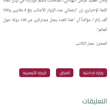
وقال العقيد عباس البهادلي، المتحدث باسم الوزارة، في بيان تلقاه
كلمة الإخباري، إن "إجمالي عدد الزوار الأجانب بلغ 4 ملايين و100
ألف زائر"، مؤكداً أن "هذا العدد يمثل مشاركين من 140 دولة حول
العالم".
المحرر: عمار الكاتب
وزارة الداخلية
‏العراق
‏الزيارة الأربعينية
التعليقات