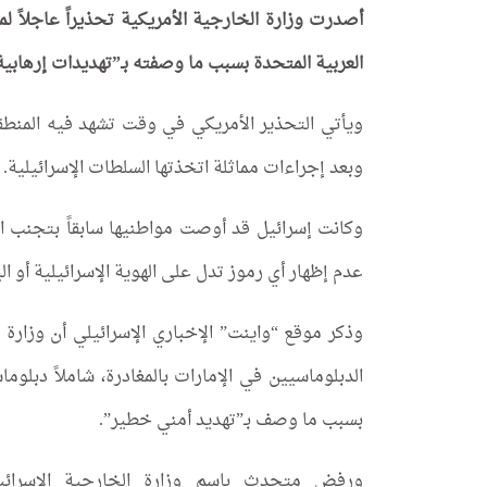
أصدرت وزارة الخارجية الأمريكية تحذيراً عاجلاً لم
العربية المتحدة بسبب ما وصفته بـ”تهديدات إرهابية م
ويأتي التحذير الأمريكي في وقت تشهد فيه المنطق
وبعد إجراءات مماثلة اتخذتها السلطات الإسرائيلية.
وكانت إسرائيل قد أوصت مواطنيها سابقاً بتجنب ال
عدم إظهار أي رموز تدل على الهوية الإسرائيلية أو ال
وذكر موقع “واينت” الإخباري الإسرائيلي أن وزارة ا
الدبلوماسيين في الإمارات بالمغادرة، شاملاً دبلو
بسبب ما وصف بـ”تهديد أمني خطير”.
ورفض متحدث باسم وزارة الخارجية الإسرائيلية