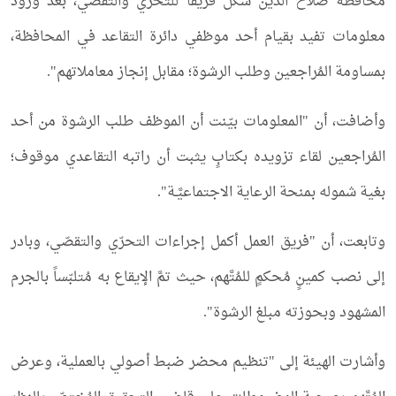
محافظة صلاح الدين شكّل فريقاً للتحري والتقصّي، بعد ورود
معلومات تفيد بقيام أحد موظفي دائرة التقاعد في المحافظة،
بمساومة المُراجعين وطلب الرشوة؛ مقابل إنجاز معاملاتهم".
وأضافت، أن "المعلومات بيّنت أن الموظف طلب الرشوة من أحد
المُراجعين لقاء تزويده بكتابٍ يثبت أن راتبه التقاعدي موقوف؛
بغية شموله بمنحة الرعاية الاجتماعيَّـة".
وتابعت، أن "فريق العمل أكمل إجراءات التحرّي والتقصّي، وبادر
إلى نصب كمينٍ مُحكمٍ للمُتَّهم، حيث تمَّ الإيقاع به مُتلبّساً بالجرم
المشهود وبحوزته مبلغ الرشوة".
وأشارت الهيئة إلى "تنظيم محضر ضبط أصولي بالعملية، وعرض