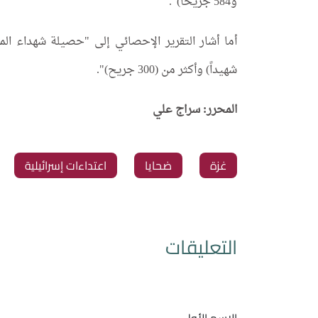
و584 جريحاً)".
شهيداً) وأكثر من (300 جريح)".
المحرر: سراج علي
غزة
ضحايا
اعتداءات إسرائيلية
التعليقات
الاسم الأول