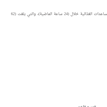
أما أشار التقرير الإحصائي إلى "حصيلة شهداء المساعدات الغذائية خلال (24 ساعة الماضية)، والتي بلغت (62
الاسم الأخير