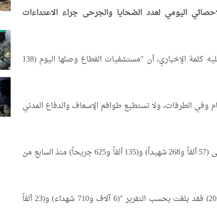
لإحصائي اليومي لعدد الضحايا والجرحى جراء الاعتداءات
وذكرت الوزارة في تقريرها الإحصائي الذي اطلع عليه كلمة الإخباري، أن "مستشفيات القطاع وصلها اليوم (138
م وفي الطرقات، ولا تستطيع طواقم الإسعاف والدفاع المدني
وأشارت إلى أن "حصيلة العدوان الإسرائيلي ارتفع إلى (57 ألفاً و268 شهيداً) و(135 ألفاً و625 جريحاً) منذ السابع من
أما عن حصيلة الضحايا والإصابات منذ (18 آذار 2025) فقد بلغت بحسب التقرير "(6 آلاف و710 شهداء) و(23 ألفاً