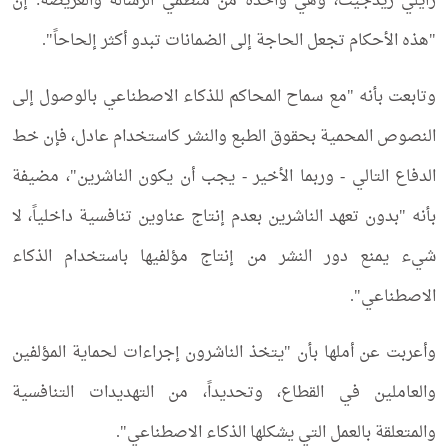
رايلي ريدجيت، وهي واحدة من منظمي الرسالة والعريضة: إن
"هذه الأحكام تجعل الحاجة إلى الضمانات تبدو أكثر إلحاحاً".
وتابعت بأنه "مع سماح المحاكم للذكاء الاصطناعي بالوصول إلى
النصوص المحمية بحقوق الطبع والنشر كاستخدام عادل، فإن خط
الدفاع التالي - وربما الأخير - يجب أن يكون الناشرين"، مضيفة
بأنه "بدون تعهد الناشرين بعدم إنتاج عناوين تنافسية داخلياً، لا
شيء يمنع دور النشر من إنتاج مؤلفيها باستخدام الذكاء
الاصطناعي".
وأعربت عن أملها بأن "يتخذ الناشرون إجراءات لحماية المؤلفين
والعاملين في القطاع، وتحديداً، من التهديدات التنافسية
والمتعلقة بالعمل التي يشكلها الذكاء الاصطناعي".