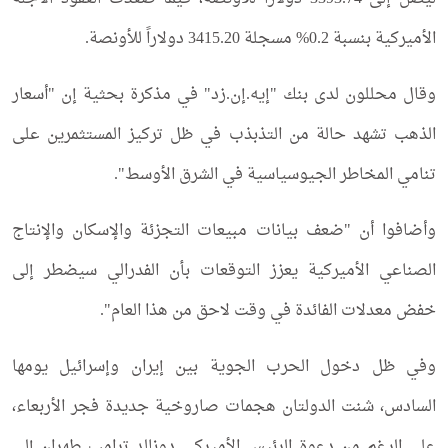
الأميركية بنسبة 0.2% مسجلة 3415.20 دولاراً للأونصة.
وقال محللون لدى بنك "إيه.إن.زد" في مذكرة بحثية إن "أسعار
الذهب تشهد حالة من التذبذب في ظل تركيز المستثمرين على
تنامي المخاطر الجيوسياسية في الشرق الأوسط".
وأضافوا أن "ضعف بيانات مبيعات التجزئة والإسكان والإنتاج
الصناعي الأميركية يعزز التوقعات بأن الفدرالي سيضطر إلى
خفض معدلات الفائدة في وقت لاحق من هذا العام".
وفي ظل دخول الحرب الجوية بين إيران وإسرائيل يومها
السادس، شنت الدولتان هجمات صاروخية جديدة فجر الأربعاء،
على الرغم من دعوة الرئيس الأميركي دونالد ترامب طهران إلى