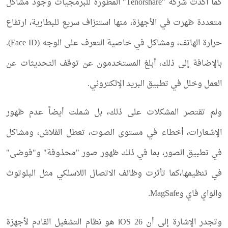
كما أكدت شركة "Tenorshare" المطورة للبرمجيات وجود مشاكل
متعددة ظهرت في الأجهزة، منها استنزاف سريع للبطارية، ارتفاع
حرارة الهاتف، ومشاكل في خاصية التعرف على الوجه (Face ID).
بالإضافة إلى ذلك، أبلغ المستخدمون عن توقف التحديثات عن
العمل وخلل في تطبيق البريد الإلكتروني.
ولم تقتصر المشكلات على ذلك، بل شملت أيضاً عدم ظهور
الإشعارات، أخطاء في مستوى الصوت، تعطل الفلاش، ومشاكل
في تطبيق الصور، بما في ذلك ظهور صور "محذوفة" و"فوضى"
في تنظيمها،كما تأثرت وظائف الاتصال اللاسلكي مثل البلوتوث
والواي فاي وMagSafe.
وتجدر الإشارة إلى أن iOS 26 هو نظام التشغيل القادم لأجهزة