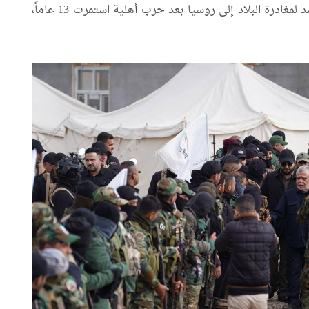
إثر تقدم خاطف دفع رئيس النظام السابق بشار الأسد لمغادرة البلاد إلى روسيا بعد حرب أهلية استمرت 13 عاماً،