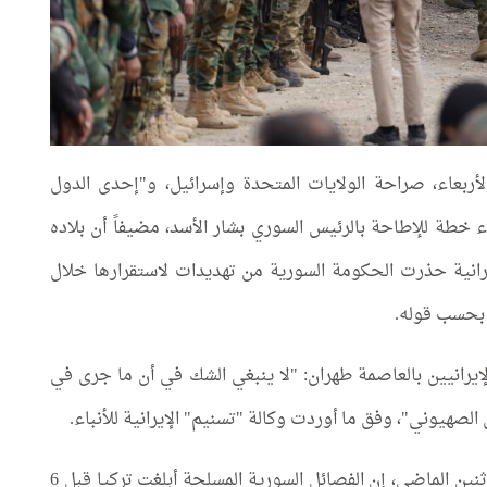
لأربعاء، صراحة الولايات المتحدة وإسرائيل، و"إحدى الدول
ء خطة للإطاحة بالرئيس السوري بشار الأسد، مضيفاً أن بلاده
إيرانية حذرت الحكومة السورية من تهديدات لاستقرارها خلال
 بحسب قوله.
رانيين بالعاصمة طهران: "لا ينبغي الشك في أن ما جرى في
صهيوني"، وفق ما أوردت وكالة "تسنيم" الإيرانية للأنباء.
ونقلت وكالة رويترز عن مصدرين مطلعين قولهم الإثنين الماضي، إن الفصائل السورية المسلحة أبلغت تركيا قبل 6