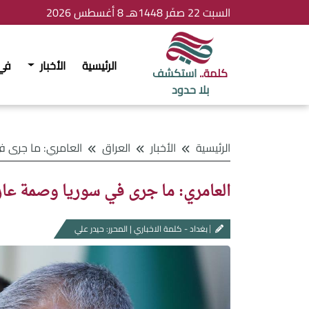
السبت 22 صفَر 1448هـ 8 أغسطس 2026
الرئيسية
الأخبار
في
كلمة..
استكشف
بلا حدود
الرئيسية
الأخبار
العراق
العامري: ما جرى في سوريا وصم
العامري: ما جرى في سوريا وصمة عار 
بغداد - كلمة الاخباري | المحرر: حيدر علي