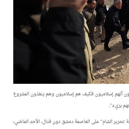
عون أنهم إسلاميون فكيف هم إسلاميون وهم ينفذون المشروع
نهم بريء".
 تحرير الشام" على العاصمة دمشق دون قتال، الأحد الماضي،