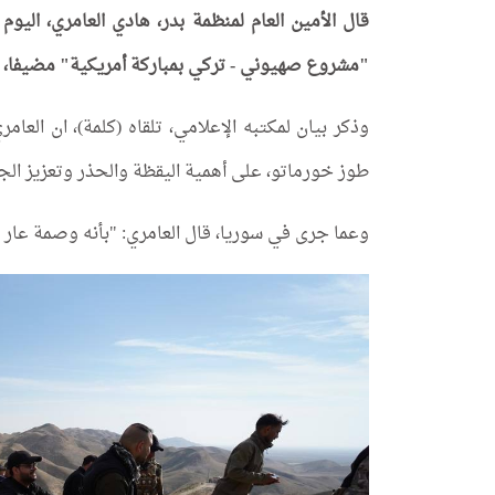
قال الأمين العام لمنظمة بدر، هادي العامري، الي
"مشروع صهيوني - تركي بمباركة أمريكية" مضيفا، ا
طوز خورماتو، على أهمية اليقظة والحذر وتعزيز الجه
وعما جرى في سوريا، قال العامري: "بأنه وصمة عار ف