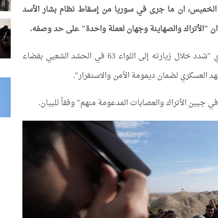
وم الخميس، ان ما جرى في سوريا من إسقاط نظام بشار الأسد
ن "الأتراك والصهاينة وجهان لعملة واحدة" على حد وصفه.
وذكر بيان لمكتبه الإعلامي، تلقاه (كلمة)، ان العامري "شدد خلال زيارته إلى اللواء 63 في الحشد الشعبي بقضاء
د العسكري لضمان ديمومة الأمن والاستقرار".
ي جبين الأتراك والعصابات المدعومة منهم" وفقاً للبيان.