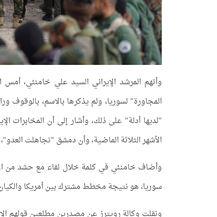
وأتهم المرشد الإيراني السيد علي خامنئي، أمس ا
المجاورة" لسوريا، ولم يذكرها بالاسم، بالوقوف ورا
"لديها أدلة" على ذلك، وأشار إلى أن المخابرات ال
الأشهر الثلاثة الماضية، وأن دمشق "تجاهلت العدو"،
وأضاف خامنئي في كلمة خلال لقاء مع حشد من الإي
سوريا، هو نتيجة مخطط مشترك بين أمريكا والكيان ال