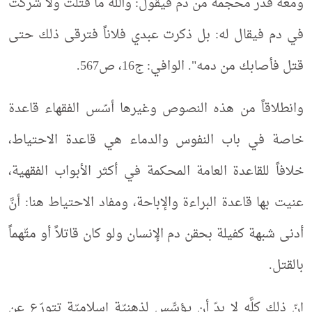
ومعه قدر محجمة من دم فيقول: والله ما قتلت ولا شركت
في دم فيقال له: بل ذكرت عبدي فلاناً فترقى ذلك حتى
قتل فأصابك من دمه". الوافي: ج16، ص567.
وانطلاقاً من هذه النصوص وغيرها أسّس الفقهاء قاعدة
خاصة في باب النفوس والدماء هي قاعدة الاحتياط،
خلافاً للقاعدة العامة المحكمة في أكثر الأبواب الفقهية،
عنيت بها قاعدة البراءة والإباحة، ومفاد الاحتياط هنا: أنَّ
أدنى شبهة كفيلة بحقن دم الإنسان ولو كان قاتلاً أو متّهماً
بالقتل.
إنّ ذلك كلَّه لا بدّ أن يؤسِّس لذهنيّة إسلاميّة تتورّع عن